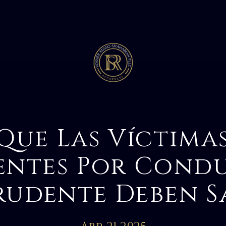
Que Las Víctima
entes Por Cond
rudente Deben S