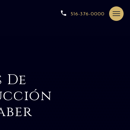
516-376-0000
s De
ucción
aber