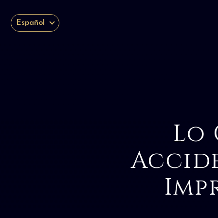
Español
Lo 
Accid
Imp