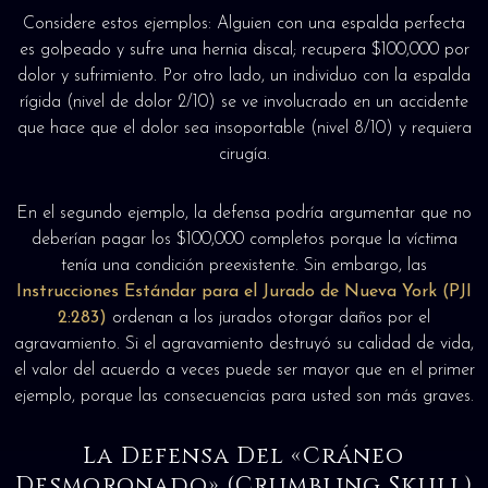
Considere estos ejemplos: Alguien con una espalda perfecta
es golpeado y sufre una hernia discal; recupera $100,000 por
dolor y sufrimiento. Por otro lado, un individuo con la espalda
rígida (nivel de dolor 2/10) se ve involucrado en un accidente
que hace que el dolor sea insoportable (nivel 8/10) y requiera
cirugía.
En el segundo ejemplo, la defensa podría argumentar que no
deberían pagar los $100,000 completos porque la víctima
tenía una condición preexistente. Sin embargo, las
Instrucciones Estándar para el Jurado de Nueva York (PJI
2:283)
ordenan a los jurados otorgar daños por el
agravamiento. Si el agravamiento destruyó su calidad de vida,
el valor del acuerdo a veces puede ser mayor que en el primer
ejemplo, porque las consecuencias para usted son más graves.
La Defensa Del «Cráneo
Desmoronado» (Crumbling Skull)